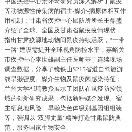
中国疾控中心景怀琦研究员深入解析了鼠疫
等动物源性传染病的宿主-媒介-病原体相互作
用机制；甘肃省疾控中心鼠防所所长王鼎盛
介绍了全球、全国及甘肃省鼠疫疫情现状，
指出甘肃疫源地动物间鼠疫持续活跃，“一带
一路”建设需提升全球视角防控水平；嘉峪关
市疾控中心李世雄副主任医师基于连续现场
调查数据，分享了镜铁山S215省道自驾旅游
线旱獭密度、媒介生物及鼠疫菌感染特征；
兰州大学祁瑞教授展示了团队在鼠疫防控领
域的创新研究成果，包括新种媒介发现、宿
主栖息地风险、旱獭染色体级别基因组组装
等，强调以“双脚丈量”精神打造甘肃鼠防典
范，服务国家生物安全。