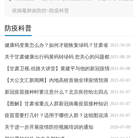
状病毒肺炎防控
>
防疫科普
防疫科普
健康码变黄怎么办？如何才能恢复绿码？甘肃省
2021-10-20
疾控中心的解答来了
关于甘肃健康出行码黄码转绿码 您关心的问题都
2021-08-20
在这里
【甘肃卫视-丝路大讲堂】黄建平与他的新冠疫情
2021-05-08
预测系统
【大公文汇新闻网】內地高校首個全球疫情預測
2021-02-03
系統預測香港疫情3月底得到控制
新冠疫苗接种时要注意什么？北京疾控给出四点
2021-01-07
提示
【图解】甘肃省重点人群新冠病毒疫苗接种知识
2021-01-07
疫苗需要打几针？适用于哪些人群？这组图说清
2021-01-07
楚了！
关于进一步开展疫情防控视频培训的通知
2020-07-09