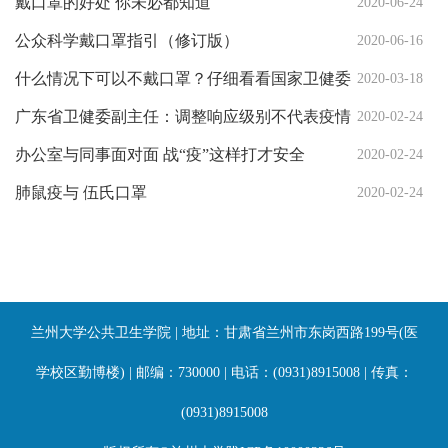
戴口罩的好处 你未必都知道
2020-06-24
公众科学戴口罩指引（修订版）
2020-06-16
什么情况下可以不戴口罩？仔细看看国家卫健委
2020-03-18
这份《指引》
广东省卫健委副主任：调整响应级别不代表疫情
2020-02-24
拐点到来
办公室与同事面对面 战“疫”这样打才安全
2020-02-24
肺鼠疫与 伍氏口罩
2020-02-24
兰州大学公共卫生学院 | 地址：甘肃省兰州市东岗西路199号(医
学校区勤博楼) | 邮编：730000 | 电话：(0931)8915008 | 传真：
(0931)8915008